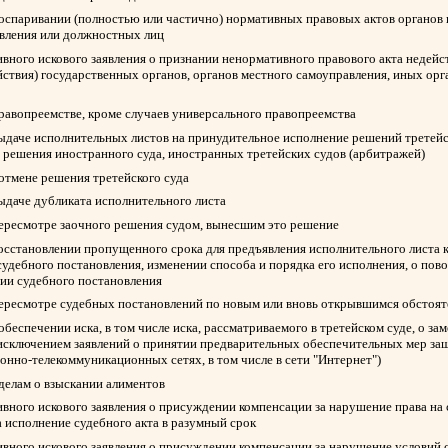
 оспаривании (полностью или частично) нормативных правовых актов органов 
авления или должностных лиц
вного искового заявления о признании ненормативного правового акта недейс
йствия) государственных органов, органов местного самоуправления, иных ор
правопреемстве, кроме случаев универсального правопреемства
выдаче исполнительных листов на принудительное исполнение решений третейск
 решения иностранного суда, иностранных третейских судов (арбитражей)
 отмене решения третейского суда
выдаче дубликата исполнительного листа
пересмотре заочного решения судом, вынесшим это решение
восстановлении пропущенного срока для предъявления исполнительного листа 
судебного постановления, изменении способа и порядка его исполнения, о пов
нии судебного постановления
пересмотре судебных постановлений по новым или вновь открывшимся обстоят
обеспечении иска, в том числе иска, рассматриваемого в третейском суде, о з
 исключением заявлений о принятии предварительных обеспечительных мер защ
нно-телекоммуникационных сетях, в том числе в сети "Интернет")
 делам о взыскании алиментов
вного искового заявления о присуждении компенсации за нарушение права на
а исполнение судебного акта в разумный срок
вного искового заявления о присуждении компенсации за нарушение условий 