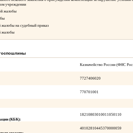
ном учреждении
ой жалобы
обы
й жалобы на судебный приказ
й жалобы
 госпошлины
Казначейство России (ФНС Рос
7727406020
770701001
18210803010011050110
ации (КБК):
40102810445370000059
теля средств: