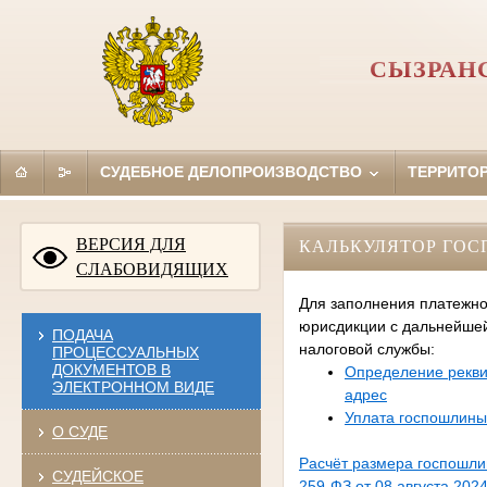
СЫЗРАН
СУДЕБНОЕ ДЕЛОПРОИЗВОДСТВО
ТЕРРИТО
ВЕРСИЯ ДЛЯ
КАЛЬКУЛЯТОР ГО
СЛАБОВИДЯЩИХ
Для заполнения платежно
юрисдикции с дальнейше
ПОДАЧА
налоговой службы:
ПРОЦЕССУАЛЬНЫХ
ДОКУМЕНТОВ В
Определение рекви
ЭЛЕКТРОННОМ ВИДЕ
адрес
Уплата госпошлины
О СУДЕ
Расчёт размера госпошл
СУДЕЙСКОЕ
259-ФЗ от 08 августа 2024