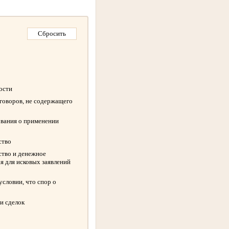
ности
оговоров, не содержащего
ования о применении
ство
ство и денежное
я для исковых заявлений
словии, что спор о
и сделок