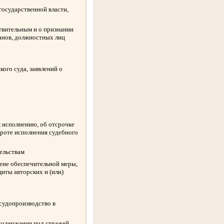
государственной власти,
твительным и о признании
ганов, должностных лиц
ого суда, заявлений о
к исполнению, об отсрочке
ороте исполнения судебного
ельствам
амене обеспечительной меры,
иты авторских и (или)
 судопроизводство в
содержания под стражей,