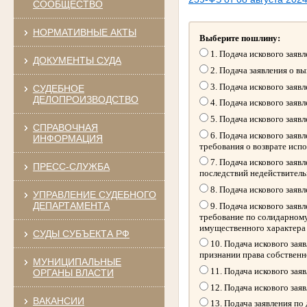
СООБЩЕСТВО
НОРМАТИВНЫЕ АКТЫ
Выберите пошлину:
1. Подача искового заяв
ДОКУМЕНТЫ СУДА
2. Подача заявления о в
3. Подача искового заяв
СУДЕБНОЕ
ДЕЛОПРОИЗВОДСТВО
4. Подача искового заяв
5. Подача искового заяв
СПРАВОЧНАЯ
6. Подача искового заяв
ИНФОРМАЦИЯ
требования о возврате исп
7. Подача искового заяв
ПРЕСС-СЛУЖБА
последствий недействитель
8. Подача искового заяв
УПРАВЛЕНИЕ СУДЕБНОГО
ДЕПАРТАМЕНТА
9. Подача искового заяв
требование по солидарному
имущественного характера
СУДЫ СУБЪЕКТА РФ
10. Подача искового зая
признании права собственн
МУНИЦИПАЛЬНЫЕ
11. Подача искового зая
ОРГАНЫ ВЛАСТИ
12. Подача искового зая
ВАКАНСИИ
13. Подача заявления по