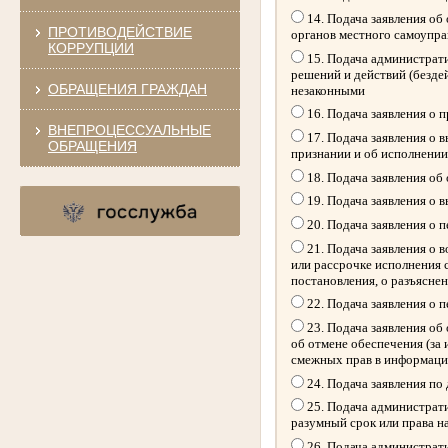
14. Подача заявления об
ПРОТИВОДЕЙСТВИЕ
органов местного самоупр
КОРРУПЦИИ
15. Подача администрати
решений и действий (безде
ОБРАЩЕНИЯ ГРАЖДАН
незаконными
16. Подача заявления о 
ВНЕПРОЦЕССУАЛЬНЫЕ
17. Подача заявления о 
ОБРАЩЕНИЯ
признании и об исполнении
18. Подача заявления об
19. Подача заявления о 
20. Подача заявления о 
21. Подача заявления о 
или рассрочке исполнения 
постановления, о разъясне
22. Подача заявления о 
23. Подача заявления об 
об отмене обеспечения (за
смежных прав в информацио
24. Подача заявления по
25. Подача администрати
разумный срок или права н
26. Подача администрати