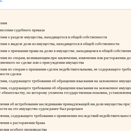
ления
ынесении судебного приказа
ления о разделе имущества, находящегося в общей собственности
ления о выделе доли из имущества, находящегося в общей собственности
ления о признании права на долю в имуществе, находящемся в общей собствен
ления по спорам, возникающим при заключении, изменении или расторжении д
олненного по сделке или о присуждении имущества
ления по спорам о признании сделок недействительными, не содержащего треб
ности сделок
ления, содержащего требования об обращении взыскания на заложенное имуще
ления, содержащего требования об обращении взыскания на заложенное имуще
 обязательству, по которому уплачена государственная пошлина, установленна
вления об истребовании наследниками принадлежащей им доли имущества при у
ости на это имущество судом ранее был разрешен
вления, содержащего требования о применении последствий недействительност
вления о расторжении брака
 делам особого производства