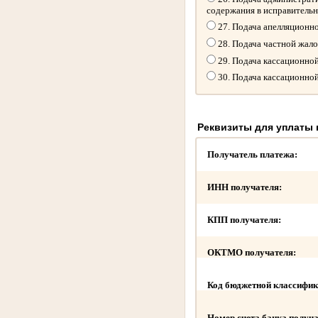
содержания в исправитель
27. Подача апелляционн
28. Подача частной жал
29. Подача кассационно
30. Подача кассационно
Реквизиты для уплаты
Получатель платежа:
ИНН получателя:
КПП получателя:
ОКТМО получателя:
Код бюджетной классифик
Номер счета банка получа