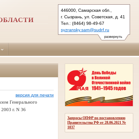
446000, Самарская обл.,
г. Сызрань, ул. Советская, д. 41
ОБЛАСТИ
Тел.: (8464) 98-49-67
syzransky.sam@sudrf.ru
развернуть
версия для печати
азом
Генерального
 2003 г. N 36
Запросы ОПФР по постановлению
Правительства РФ от 28.06.2021 №
1037