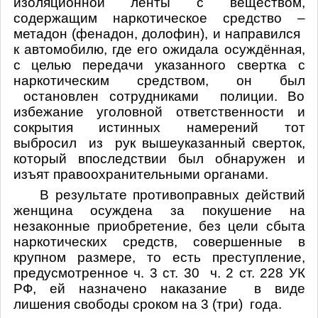
изоляционной ленты с веществом,
содерж
ащим
наркотическое средство –
метадон (фенадон, долофин), и направился
к автомобилю, где его ожидала осуждённая,
с целью передачи указанного свертка с
наркотическим средством, он был
остановлен сотрудниками полиции. Во
избежание уголовной ответственности и
сокрытия истинных намерений тот
выбросил из рук вышеуказанный
сверток,
который впоследствии был обнаружен и
изъят правоохранительными органами.
В результате противоправных действий
женщина осуждена за
покушение на
незаконные
приобретение, без цели сбыта
наркотических средств,
совершенные в
крупном размере, то есть преступление,
предусмотренное ч. 3 ст. 30 ч. 2 ст. 228 УК
РФ
, ей назначено наказание в виде
лишения свободы сроком на 3 (три) года.